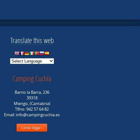
Translate this web
Camping Cuchía
Barrio la Barra, 236
39318
Miengo, (Cantabria)
Tlfno: 942 57 64 82
Email: info@campingcuchia.es
Cómo llegar ›